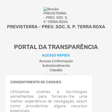
PREVISTERRA - PREV. SOC. S. P. TERRA ROXA
PORTAL DA TRANSPARÊNCIA
ACESSO RÁPIDO
Acesso à Informação
Autoatendimento
Cidadão
LOCALIZAÇÃO
Rua GOV. PARIGOT DE SOUZA, Nº 129, Centro
CONSENTIMENTO DE COOKIES
Terra Roxa/PR
CEP: 85.990-000
Utilizamos cookies e tecnologias
Abrir no Mapa
semelhantes para fornecer-lhe uma
melhor experiência de navegação, assim
CONTATOS
como providenciar alguns recursos
(44) 3645-1782
essenciais.
previdencia@terraroxa.pr.gov.br