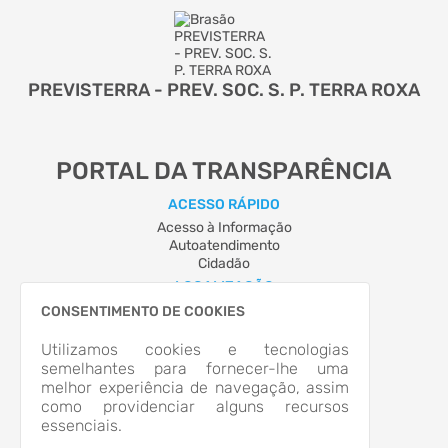
PREVISTERRA - PREV. SOC. S. P. TERRA ROXA
PORTAL DA TRANSPARÊNCIA
ACESSO RÁPIDO
Acesso à Informação
Autoatendimento
Cidadão
LOCALIZAÇÃO
Rua GOV. PARIGOT DE SOUZA, Nº 129, Centro
CONSENTIMENTO DE COOKIES
Terra Roxa/PR
CEP: 85.990-000
Utilizamos cookies e tecnologias
Abrir no Mapa
semelhantes para fornecer-lhe uma
melhor experiência de navegação, assim
CONTATOS
como providenciar alguns recursos
(44) 3645-1782
essenciais.
previdencia@terraroxa.pr.gov.br