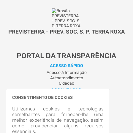
PREVISTERRA - PREV. SOC. S. P. TERRA ROXA
PORTAL DA TRANSPARÊNCIA
ACESSO RÁPIDO
Acesso à Informação
Autoatendimento
Cidadão
LOCALIZAÇÃO
Rua GOV. PARIGOT DE SOUZA, Nº 129, Centro
CONSENTIMENTO DE COOKIES
Terra Roxa/PR
CEP: 85.990-000
Utilizamos cookies e tecnologias
Abrir no Mapa
semelhantes para fornecer-lhe uma
melhor experiência de navegação, assim
CONTATOS
como providenciar alguns recursos
(44) 3645-1782
essenciais.
previdencia@terraroxa.pr.gov.br