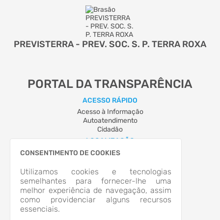
PREVISTERRA - PREV. SOC. S. P. TERRA ROXA
PORTAL DA TRANSPARÊNCIA
ACESSO RÁPIDO
Acesso à Informação
Autoatendimento
Cidadão
LOCALIZAÇÃO
Rua GOV. PARIGOT DE SOUZA, Nº 129, Centro
CONSENTIMENTO DE COOKIES
Terra Roxa/PR
CEP: 85.990-000
Utilizamos cookies e tecnologias
Abrir no Mapa
semelhantes para fornecer-lhe uma
melhor experiência de navegação, assim
CONTATOS
como providenciar alguns recursos
(44) 3645-1782
essenciais.
previdencia@terraroxa.pr.gov.br