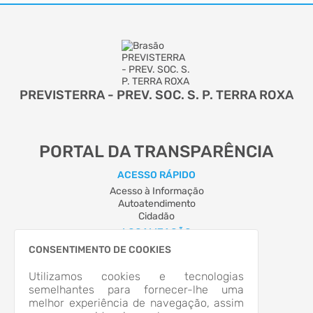
PREVISTERRA - PREV. SOC. S. P. TERRA ROXA
PORTAL DA TRANSPARÊNCIA
ACESSO RÁPIDO
Acesso à Informação
Autoatendimento
Cidadão
LOCALIZAÇÃO
Rua GOV. PARIGOT DE SOUZA, Nº 129, Centro
CONSENTIMENTO DE COOKIES
Terra Roxa/PR
CEP: 85.990-000
Utilizamos cookies e tecnologias
Abrir no Mapa
semelhantes para fornecer-lhe uma
melhor experiência de navegação, assim
CONTATOS